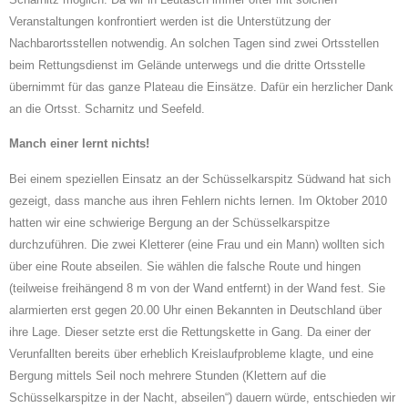
Veranstaltungen konfrontiert werden ist die Unterstützung der
Nachbarortsstellen notwendig. An solchen Tagen sind zwei Ortsstellen
beim Rettungsdienst im Gelände unterwegs und die dritte Ortsstelle
übernimmt für das ganze Plateau die Einsätze. Dafür ein herzlicher Dank
an die Ortsst. Scharnitz und Seefeld.
Manch einer lernt nichts!
Bei einem speziellen Einsatz an der Schüsselkarspitz Südwand hat sich
gezeigt, dass manche aus ihren Fehlern nichts lernen.
Im Oktober 2010
hatten wir eine schwierige Bergung an der Schüsselkarspitze
durchzuführen. Die zwei Kletterer (eine Frau und ein Mann) wollten sich
über eine Route abseilen. Sie wählen die falsche Route und
hingen
(teilweise freihängend 8 m von der Wand entfernt) in der Wand fest. Sie
alarmierten erst gegen 20.00 Uhr einen Bekannten in Deutschland über
ihre Lage. Dieser setzte erst die Rettungskette in Gang.
Da einer der
Verunfallten bereits über erheblich Kreislaufprobleme klagte, und eine
Bergung mittels Seil noch mehrere Stunden (Klettern auf die
Schüsselkarspitze in der Nacht, abseilen“) dauern würde, entschieden wir