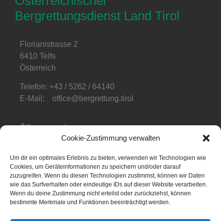
Österreichischer
Bergrettungsdienst Land Tirol
Florianistrasse 2
6410 Telfs
Österreich
Telefon: +43 / 5262 / 64140
E-Mail: office@bergrettung.tirol
Öffnungszeiten
:
Cookie-Zustimmung verwalten
Mo-Do: 08:00-17:00
Fr: 08:00-12:00
Um dir ein optimales Erlebnis zu bieten, verwenden wir Technologien wie
Cookies, um Geräteinformationen zu speichern und/oder darauf
Telefonzeiten
:
zuzugreifen. Wenn du diesen Technologien zustimmst, können wir Daten
Mo-Fr: 08:00-12:00
wie das Surfverhalten oder eindeutige IDs auf dieser Website verarbeiten.
Wenn du deine Zustimmung nicht erteilst oder zurückziehst, können
bestimmte Merkmale und Funktionen beeinträchtigt werden.