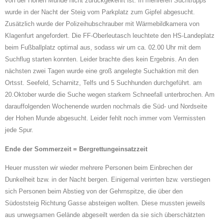
von der Hohen Munde nicht zurückgekehrt ist. In mehreren Suchtrupps
wurde in der Nacht der Steig vom Parkplatz zum Gipfel abgesucht.
Zusätzlich wurde der Polizeihubschrauber mit Wärmebildkamera von
Klagenfurt angefordert. Die FF-Oberleutasch leuchtete den HS-Landeplatz
beim Fußballplatz optimal aus, sodass wir um ca. 02.00 Uhr mit dem
Suchflug starten konnten. Leider brachte dies kein Ergebnis. An den
nächsten zwei Tagen wurde eine groß angelegte Suchaktion mit den
Ortsst. Seefeld, Scharnitz, Telfs und 5 Suchhunden durchgeführt. am
20.Oktober wurde die Suche wegen starkem Schneefall unterbrochen. Am
darauffolgenden Wochenende wurden nochmals die Süd- und Nordseite
der Hohen Munde abgesucht. Leider fehlt noch immer vom Vermissten
jede Spur.
Ende der Sommerzeit = Bergrettungeinsatzzeit
Heuer mussten wir wieder mehrere Personen beim Einbrechen der
Dunkelheit bzw. in der Nacht bergen. Einigemal verirrten bzw. verstiegen
sich Personen beim Abstieg von der Gehrnspitze, die über den
Südoststeig Richtung Gasse absteigen wollten. Diese mussten jeweils
aus unwegsamen Gelände abgeseilt werden da sie sich überschätzten