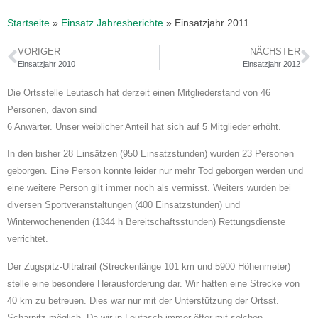
Startseite
»
Einsatz Jahresberichte
»
Einsatzjahr 2011
VORIGER
NÄCHSTER
Einsatzjahr 2010
Einsatzjahr 2012
Die Ortsstelle Leutasch hat derzeit einen Mitgliederstand von 46
Personen, davon sind
6 Anwärter. Unser weiblicher Anteil hat sich auf 5 Mitglieder erhöht.
In den bisher 28 Einsätzen (950 Einsatzstunden) wurden 23 Personen
geborgen. Eine Person konnte leider nur mehr Tod geborgen werden und
eine weitere Person gilt immer noch als vermisst. Weiters wurden bei
diversen Sportveranstaltungen (400 Einsatzstunden) und
Winterwochenenden (1344 h Bereitschaftsstunden) Rettungsdienste
verrichtet.
Der Zugspitz-Ultratrail (Streckenlänge 101 km und 5900 Höhenmeter)
stelle eine besondere Herausforderung dar. Wir hatten eine Strecke von
40 km zu betreuen. Dies war nur mit der Unterstützung der Ortsst.
Scharnitz möglich. Da wir in Leutasch immer öfter mit solchen