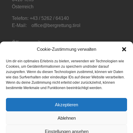
Österreich
Telefon: +43 / 5262 / 64140
E-Mail: office@bergrettung.tirol
Öffnungszeiten
:
Cookie-Zustimmung verwalten
Mo-Do: 08:00-17:00
Fr: 08:00-12:00
Um dir ein optimales Erlebnis zu bieten, verwenden wir Technologien wie
Cookies, um Geräteinformationen zu speichern und/oder darauf
Telefonzeiten
:
zuzugreifen. Wenn du diesen Technologien zustimmst, können wir Daten
Mo-Fr: 08:00-12:00
wie das Surfverhalten oder eindeutige IDs auf dieser Website verarbeiten.
Wenn du deine Zustimmung nicht erteilst oder zurückziehst, können
bestimmte Merkmale und Funktionen beeinträchtigt werden.
Akzeptieren
NOTFALL APP
Ablehnen
Einstellungen ansehen