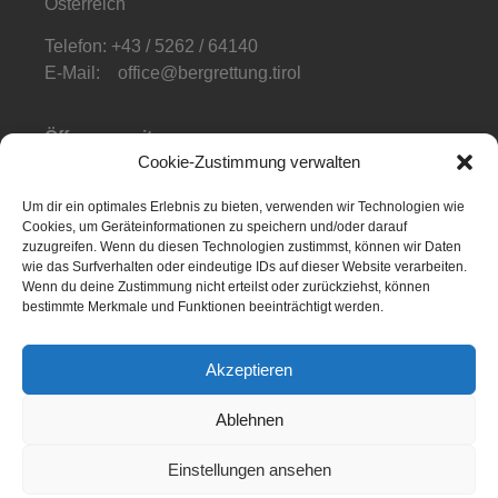
Österreich
Telefon: +43 / 5262 / 64140
E-Mail: office@bergrettung.tirol
Öffnungszeiten
:
Cookie-Zustimmung verwalten
Mo-Do: 08:00-17:00
Fr: 08:00-12:00
Um dir ein optimales Erlebnis zu bieten, verwenden wir Technologien wie
Cookies, um Geräteinformationen zu speichern und/oder darauf
Telefonzeiten
:
zuzugreifen. Wenn du diesen Technologien zustimmst, können wir Daten
Mo-Fr: 08:00-12:00
wie das Surfverhalten oder eindeutige IDs auf dieser Website verarbeiten.
Wenn du deine Zustimmung nicht erteilst oder zurückziehst, können
bestimmte Merkmale und Funktionen beeinträchtigt werden.
Akzeptieren
NOTFALL APP
Ablehnen
Einstellungen ansehen