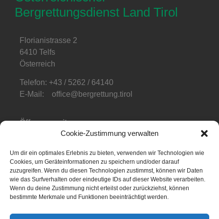
Bergrettungsdienst Land Tirol
Florianistrasse 2
6410 Telfs
Österreich
Telefon: +43 / 5262 / 64140
E-Mail: office@bergrettung.tirol
Öffnungszeiten
:
Cookie-Zustimmung verwalten
Mo-Do: 08:00-17:00
Fr: 08:00-12:00
Um dir ein optimales Erlebnis zu bieten, verwenden wir Technologien wie
Cookies, um Geräteinformationen zu speichern und/oder darauf
Telefonzeiten
:
zuzugreifen. Wenn du diesen Technologien zustimmst, können wir Daten
Mo-Fr: 08:00-12:00
wie das Surfverhalten oder eindeutige IDs auf dieser Website verarbeiten.
Wenn du deine Zustimmung nicht erteilst oder zurückziehst, können
bestimmte Merkmale und Funktionen beeinträchtigt werden.