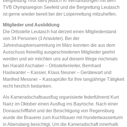
Bergrettung Tirol steht jedoch in Verhandlungen mit dem
TVB Olympiaregion Seefeld und die Bergrettung Leutasch
ist gerne wieder bereit bei der Loipenrettung mitzuhelfen.
Mitglieder und Ausbildung
Die Ortsstelle Leutasch hat derzeit einen Mitgliederstand
von 34 Personen (3 Anwärter). Bei der
Jahreshauptversammlung im März konnten die aus dem
Ausschuss freiwillig ausgeschiedenen Mitglieder geehrt
werden und wir möchten uns auf diesem Wege nochmals
bei Harald Aschaber – Ortsstellenleiter, Bernhard
Haslwanter – Kassier, Klaus Neuner – Gerätewart und
Manfred Messner – Kassaprüfer für Ihre langjährige Tätigkeit
recht herzlich bedanken.
Als Kameradschaftsausflug organisierte federführend Kurt
Nairz im Oktober einen Ausflug ins Bayrische. Nach einer
Donauschifffahrt und der Besichtigung von Regensburg
wurde die Brauerei zum Kuchlbauer mit Hundertwasserturm
in Abensberg besichtigt. Um die Kameradschaft innerhalb