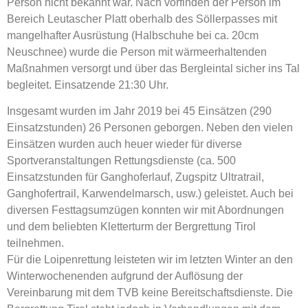
Person nicht bekannt war. Nach vorfinden der Person im
Bereich Leutascher Platt oberhalb des Söllerpasses mit
mangelhafter Ausrüstung (Halbschuhe bei ca. 20cm
Neuschnee) wurde die Person mit wärmeerhaltenden
Maßnahmen versorgt und über das Bergleintal sicher ins Tal
begleitet. Einsatzende 21:30 Uhr.
Insgesamt wurden im Jahr 2019 bei 45 Einsätzen (290
Einsatzstunden) 26 Personen geborgen. Neben den vielen
Einsätzen wurden auch heuer wieder für diverse
Sportveranstaltungen Rettungsdienste (ca. 500
Einsatzstunden für Ganghoferlauf, Zugspitz Ultratrail,
Ganghofertrail, Karwendelmarsch, usw.) geleistet. Auch bei
diversen Festtagsumzügen konnten wir mit Abordnungen
und dem beliebten Kletterturm der Bergrettung Tirol
teilnehmen.
Für die Loipenrettung leisteten wir im letzten Winter an den
Winterwochenenden aufgrund der Auflösung der
Vereinbarung mit dem TVB keine Bereitschaftsdienste. Die