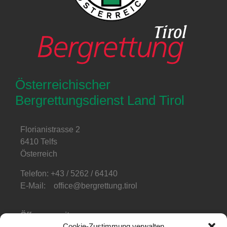
Österreichischer
Bergrettungsdienst Land Tirol
Florianistrasse 2
6410 Telfs
Österreich
Telefon: +43 / 5262 / 64140
E-Mail: office@bergrettung.tirol
Öffnungszeiten
:
Cookie-Zustimmung verwalten