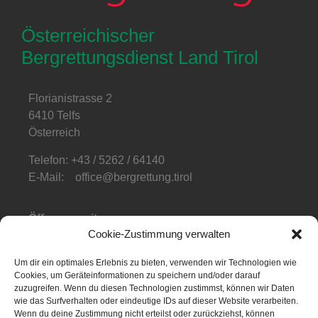
Österreichischer
Bergrettungsdienst Land Tirol
Florianistrasse 2
6410 Telfs
Österreich
Telefon: +43 / 5262 / 64140
E-Mail: office@bergrettung.tirol
Öffnungszeiten
:
Cookie-Zustimmung verwalten
Mo-Do: 08:00-17:00
Fr: 08:00-12:00
Um dir ein optimales Erlebnis zu bieten, verwenden wir Technologien wie
Cookies, um Geräteinformationen zu speichern und/oder darauf
Telefonzeiten
:
zuzugreifen. Wenn du diesen Technologien zustimmst, können wir Daten
Mo-Fr: 08:00-12:00
wie das Surfverhalten oder eindeutige IDs auf dieser Website verarbeiten.
Wenn du deine Zustimmung nicht erteilst oder zurückziehst, können