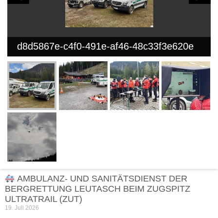
d8d5867e-c4f0-491e-af46-48c33f3e620e
AMBULANZ- UND SANITÄTSDIENST DER
BERGRETTUNG LEUTASCH BEIM ZUGSPITZ
ULTRATRAIL (ZUT)
19. Juli 2026