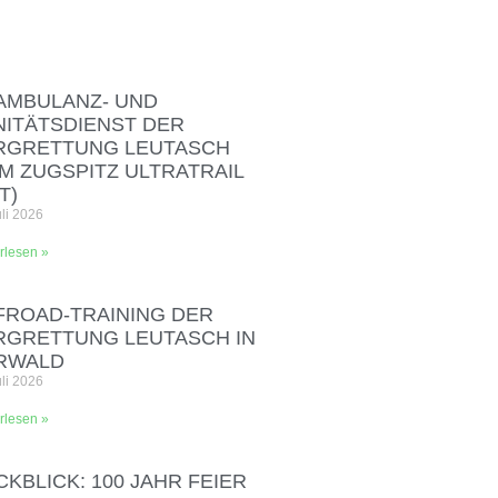
AMBULANZ- UND
NITÄTSDIENST DER
RGRETTUNG LEUTASCH
IM ZUGSPITZ ULTRATRAIL
T)
uli 2026
rlesen »
FROAD‑TRAINING DER
RGRETTUNG LEUTASCH IN
RWALD
uli 2026
rlesen »
KBLICK: 100 JAHR FEIER