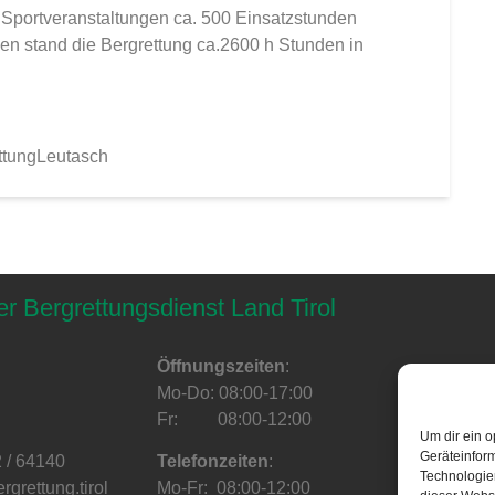
 Sportveranstaltungen ca. 500 Einsatzstunden
n stand die Bergrettung ca.2600 h Stunden in
ttungLeutasch
er Bergrettungsdienst Land Tirol
Öffnungszeiten
:
Mo-Do: 08:00-17:00
Fr: 08:00-12:00
Um dir ein o
Geräteinfor
2 / 64140
Telefonzeiten
:
Technologien
grettung.tirol
Mo-Fr: 08:00-12:00