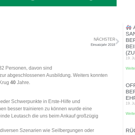
SA
NÄCHSTER
BE
Einsatzjahr 2018
BE
(ZU
19. J
n 32 Personen, davon sind
Weite
k zur abgeschlossenen Ausbildung. Weiters konnten
 Krug
40
Jahre.
OF
BE
EH
der Schwerpunkte in Erste-Hilfe und
19. J
en besser trainieren zu können wurde eine
Weite
inde Leutasch die uns beim Ankauf großzügig
RÜC
 diversen Szenarien wie Seilbergungen oder