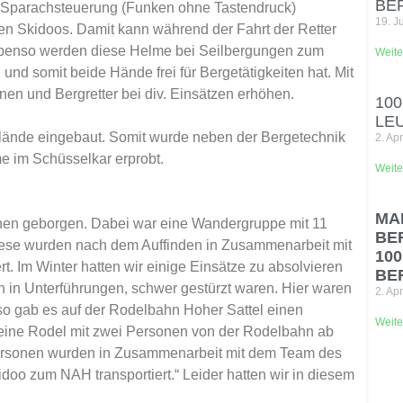
BE
-Sparachsteuerung (Funken ohne Tastendruck)
19. J
den Skidoos. Damit kann während der Fahrt der Retter
Ebenso werden diese Helme bei Seilbergungen zum
Weite
nd somit beide Hände frei für Bergetätigkeiten hat. Mit
nen und Bergretter bei div. Einsätzen erhöhen.
10
LE
ände eingebaut. Somit wurde neben der Bergetechnik
2. Ap
 im Schüsselkar erprobt.
Weite
MA
nen geborgen. Dabei war eine Wandergruppe mit 11
BE
. Diese wurden nach dem Auffinden in Zusammenarbeit mit
100
t. Im Winter hatten wir einige Einsätze zu absolvieren
BE
en in Unterführungen, schwer gestürzt waren. Hier waren
2. Ap
so gab es auf der Rodelbahn Hoher Sattel einen
Weite
eine Rodel mit zwei Personen von der Rodelbahn ab
n Personen wurden in Zusammenarbeit mit dem Team des
oo zum NAH transportiert.“ Leider hatten wir in diesem