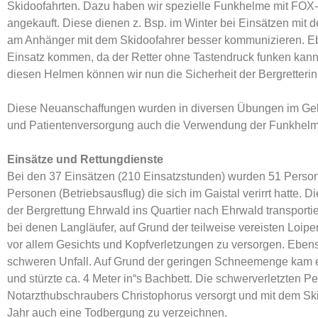
Skidoofahrten. Dazu haben wir spezielle Funkhelme mit FOX
angekauft. Diese dienen z. Bsp. im Winter bei Einsätzen mit 
am Anhänger mit dem Skidoofahrer besser kommunizieren. 
Einsatz kommen, da der Retter ohne Tastendruck funken kann u
diesen Helmen können wir nun die Sicherheit der Bergretterin
Diese Neuanschaffungen wurden in diversen Übungen im Gel
und Patientenversorgung auch die Verwendung der Funkhelme
Einsätze und Rettungdienste
Bei den 37 Einsätzen (210 Einsatzstunden) wurden 51 Perso
Personen (Betriebsausflug) die sich im Gaistal verirrt hatte
der Bergrettung Ehrwald ins Quartier nach Ehrwald transportier
bei denen Langläufer, auf Grund der teilweise vereisten Loip
vor allem Gesichts und Kopfverletzungen zu versorgen. Eben
schweren Unfall. Auf Grund der geringen Schneemenge kam 
und stürzte ca. 4 Meter in“s Bachbett. Die schwerverletzte
Notarzthubschraubers Christophorus versorgt und mit dem Skid
Jahr auch eine Todbergung zu verzeichnen.