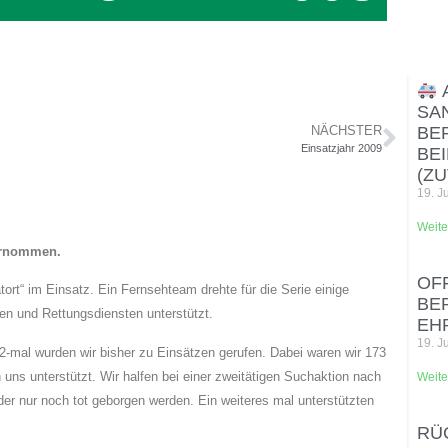
SA
NÄCHSTER
BE
Einsatzjahr 2009
BE
(ZU
19. J
Weite
bernommen.
OF
tort“ im Einsatz. Ein Fernsehteam drehte für die Serie einige
BE
 und Rettungsdiensten unterstützt.
EH
19. J
22-mal wurden wir bisher zu Einsätzen gerufen. Dabei waren wir 173
uns unterstützt. Wir halfen bei einer zweitätigen Suchaktion nach
Weite
er nur noch tot geborgen werden. Ein weiteres mal unterstützten
RÜC