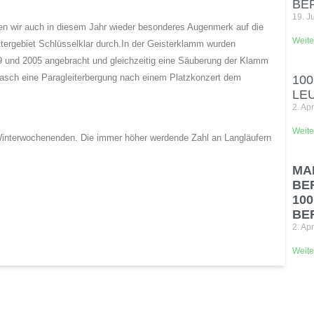
BE
19. J
n wir auch in diesem Jahr wieder besonderes Augenmerk auf die
Weite
tergebiet Schlüsselklar durch.
In der Geisterklamm wurden
 und 2005 angebracht und gleichzeitig eine Säuberung der Klamm
tasch eine Paragleiterbergung nach einem Platzkonzert dem
10
LE
2. Ap
Weite
 Winterwochenenden. Die immer höher werdende Zahl an Langläufern
MA
BE
100
BE
2. Ap
Weite