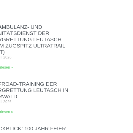
AMBULANZ- UND
NITÄTSDIENST DER
RGRETTUNG LEUTASCH
IM ZUGSPITZ ULTRATRAIL
T)
uli 2026
rlesen »
FROAD‑TRAINING DER
RGRETTUNG LEUTASCH IN
RWALD
uli 2026
rlesen »
KBLICK: 100 JAHR FEIER